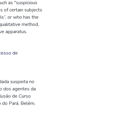
such as "suspicious
ss of certain subjects
ls”, or who has the
 qualitative method,
ive apparatus.
cesso de
dada suspeita no
to dos agentes da
clusão de Curso
o do Pará, Belém,