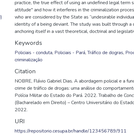
practice, the true effect of using an undefined legal term 
attitude" and how it interferes in the criminalization proce
)
who are considered by the State as “undesirable individua
identity of a being deviant. The study was built through a
anchoring itself in a vast theoretical, doctrinal and legislat
Keywords
Policiais - conduta
,
Policiais - Pará
,
Tráfico de dogras
,
Pro
criminalização
Citation
NOBRE, Flávio Gabriel Dias. A abordagem policial e a fun
crime de tráfico de drogas: uma análise do comportamen
Polícia Militar do Estado do Pará. 2022. Trabalho de Con
(Bacharelado em Direito) – Centro Universitário do Estad
2022.
URI
https://repositorio.cesupa.br/handle/123456789/911