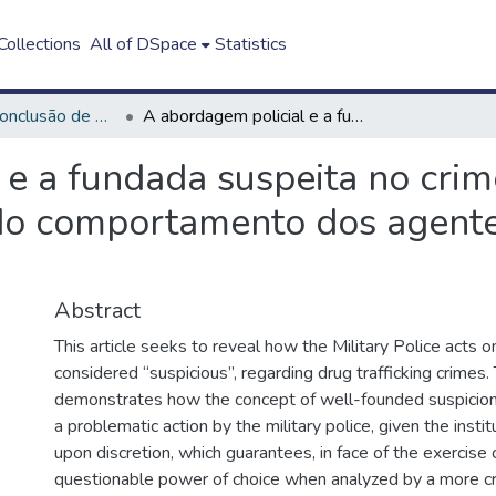
ollections
All of DSpace
Statistics
Trabalho de Conclusão de Curso - TCC
A abordagem policial e a fundada suspeita no crime de tráfico de drogas: uma análise do comportamento dos agentes da Polícia Militar do Estado do Pará
e a fundada suspeita no crime
do comportamento dos agentes
Abstract
This article seeks to reveal how the Military Police acts o
considered “suspicious”, regarding drug trafficking crimes.
demonstrates how the concept of well-founded suspicion
a problematic action by the military police, given the insti
upon discretion, which guarantees, in face of the exercise o
questionable power of choice when analyzed by a more crit