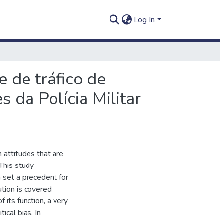
Log In
 de tráfico de
 da Polícia Militar
n attitudes that are
 This study
 set a precedent for
tution is covered
f its function, a very
ical bias. In