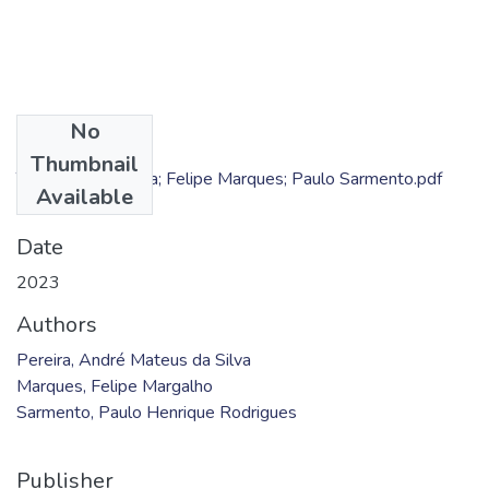
No
Files
Thumbnail
TC - André Pereira; Felipe Marques; Paulo Sarmento.pdf
Available
(256.08 KB)
Date
2023
Authors
Pereira, André Mateus da Silva
Marques, Felipe Margalho
Sarmento, Paulo Henrique Rodrigues
Publisher