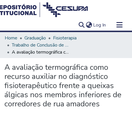
(current)
Log In
Communities & Collections
Home
Graduação
Fisioterapia
All of DSpace
Trabalho de Conclusão de Curso - TCC
A avaliação termográfica como recurso auxiliar no diagnóstico fisioterapêutico frente a queixas álgicas nos membros inferiores de corredores de rua amadores
Statistics
A avaliação termográfica como
recurso auxiliar no diagnóstico
fisioterapêutico frente a queixas
álgicas nos membros inferiores de
corredores de rua amadores