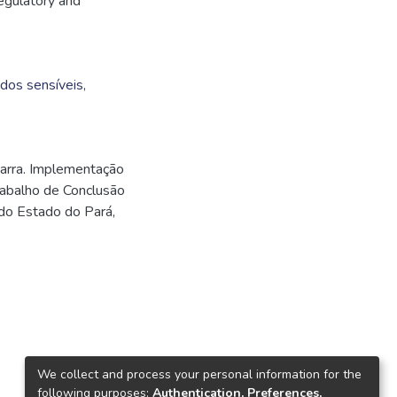
regulatory and
dos sensíveis
,
arra. Implementação
rabalho de Conclusão
 do Estado do Pará,
We collect and process your personal information for the
following purposes:
Authentication, Preferences,