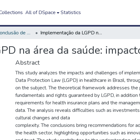
ollections
All of DSpace
Statistics
Trabalho de Conclusão de Curso - TCC
Implementação da LGPD na área da saúde: impactos e desafios
D na área da saúde: impacto
Abstract
This study analyzes the impacts and challenges of imple
Data Protection Law (LGPD) in healthcare in Brazil, throug
on the subject. The theoretical framework addresses the p
fundamentals and rights guaranteed by LGPD, in addition t
requirements for health insurance plans and the managem
data. The analysis reveals difficulties such as investments
cultural changes and data
complexity. The conclusions bring recommendations for 
the health sector, highlighting opportunities such as innov