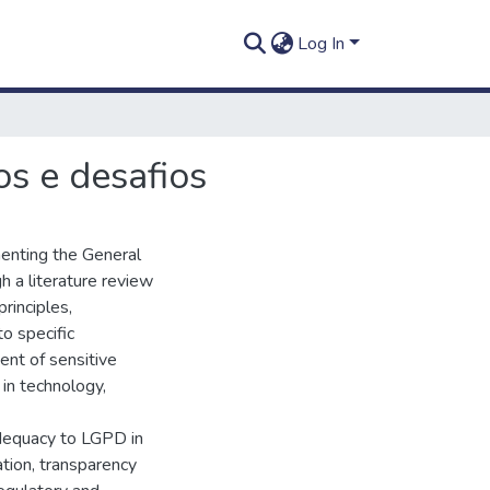
Log In
s e desafios
menting the General
h a literature review
rinciples,
o specific
ent of sensitive
 in technology,
adequacy to LGPD in
ation, transparency