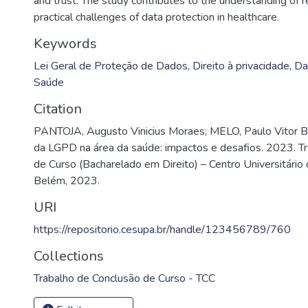
and trust. The study contributes to the understanding of 
practical challenges of data protection in healthcare.
Keywords
Lei Geral de Proteção de Dados
,
Direito à privacidade
,
Da
Saúde
Citation
PANTOJA, Augusto Vinicius Moraes; MELO, Paulo Vitor B
da LGPD na área da saúde: impactos e desafios. 2023. T
de Curso (Bacharelado em Direito) – Centro Universitário
Belém, 2023.
URI
https://repositorio.cesupa.br/handle/123456789/760
Collections
Trabalho de Conclusão de Curso - TCC