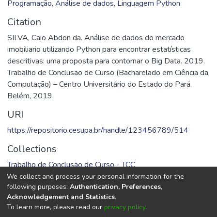
Programação
,
Análise de dados
,
Linguagem Python
Citation
SILVA, Caio Abdon da. Análise de dados do mercado
imobiliario utilizando Python para encontrar estatísticas
descritivas: uma proposta para contornar o Big Data. 2019.
Trabalho de Conclusão de Curso (Bacharelado em Ciência da
Computação) – Centro Universitário do Estado do Pará,
Belém, 2019.
URI
https://repositorio.cesupa.br/handle/123456789/514
Collections
Trabalho de Conclusão de Curso - TCC
We collect and process your personal information for the
Full item page
following purposes:
Authentication, Preferences,
Acknowledgement and Statistics
.
To learn more, please read our
privacy policy
.
DSpace software
copyright © 2002-2026
LYRASIS