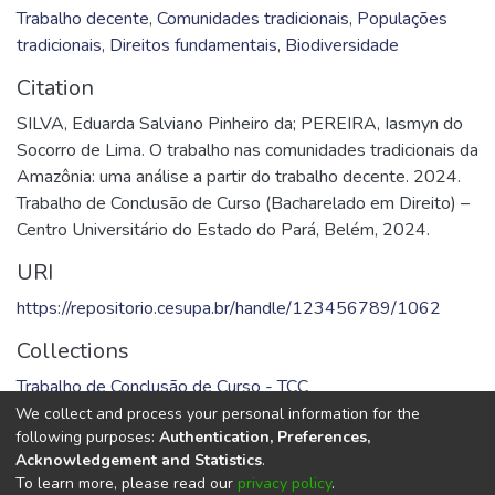
Trabalho decente
,
Comunidades tradicionais
,
Populações
tradicionais
,
Direitos fundamentais
,
Biodiversidade
Citation
SILVA, Eduarda Salviano Pinheiro da; PEREIRA, Iasmyn do
Socorro de Lima. O trabalho nas comunidades tradicionais da
Amazônia: uma análise a partir do trabalho decente. 2024.
Trabalho de Conclusão de Curso (Bacharelado em Direito) –
Centro Universitário do Estado do Pará, Belém, 2024.
URI
https://repositorio.cesupa.br/handle/123456789/1062
Collections
Trabalho de Conclusão de Curso - TCC
We collect and process your personal information for the
Full item page
following purposes:
Authentication, Preferences,
Acknowledgement and Statistics
.
To learn more, please read our
privacy policy
.