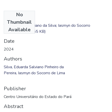
No
Files
Thumbnail
TC - Eduarda Salviano da Silva; Iasmyn do Socorro
Available
Pereira.pdf
(459.55 KB)
Date
2024
Authors
Silva, Eduarda Salviano Pinheiro da
Pereira, Iasmyn do Socorro de Lima
Publisher
Centro Universitário do Estado do Pará
Abstract