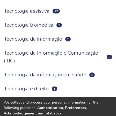
Tecnologia assistiva
12
Tecnologia biomédica
1
Tecnologia da informação
1
Tecnologia da Informação e Comunicação
5
(TIC)
Tecnologia da informação em saúde
1
Tecnologia e direito
1
Tecnologia educacional
We collect and process your personal information for the
15
following purposes:
Authentication, Preferences,
Acknowledgement and Statistics
.