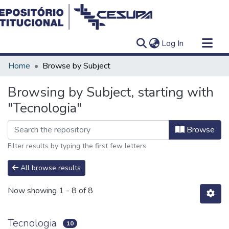
(current)
Log In
Communities & Collections
Home
Browse by Subject
All of DSpace
Browsing by Subject, starting with
"Tecnologia"
Browse
Filter results by typing the first few letters
All browse results
Now showing
1 - 8 of 8
Tecnologia
10